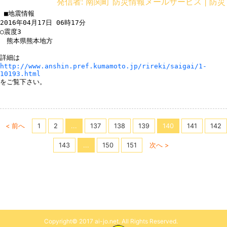
発信者: 南関町 防災情報メールサービス | 防災
 ■地震情報

2016年04月17日 06時17分

○震度3

　熊本県熊本地方

http://www.anshin.pref.kumamoto.jp/rireki/saigai/1-
10193.html
をご覧下さい。

< 前へ
1
2
...
137
138
139
140
141
142
143
...
150
151
次へ >
Copyright© 2017 ai-jo.net. All Rights Reserved.