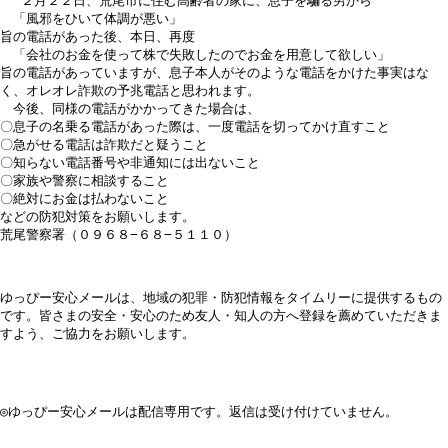
 　２月２２日、荒尾市に住む高齢者の家に、息子を騙る男から

　「風邪をひいて体調が悪い」

旨の電話があった後、本日、再度

　「会社のお金を使って株で失敗したのでお金を用意して欲しい」

旨の電話があっていますが、息子本人がそのような電話をかけた事実はな
く、オレオレ詐欺の予兆電話と思われます。

　今後、同様の電話がかかってきた場合は、

〇息子の名乗る電話があった際は、一度電話を切ってかけ直すこと

〇急がせる電話は詐欺だと疑うこと

〇知らない電話番号や非通知には出ないこと

〇家族や警察に相談すること

〇絶対にお金は払わないこと

などの防犯対策をお願いします。

荒尾警察署（０９６８−６８−５１１０）

ゆっぴー安心メールは、地域の犯罪・防犯情報をタイムリーに提供するもの
です。皆さまの安全・安心のため友人・知人の方へ登録を薦めていただきま
すよう、ご協力をお願いします。

◎ゆっぴー安心メールは配信専用です。返信は受け付けていません。
