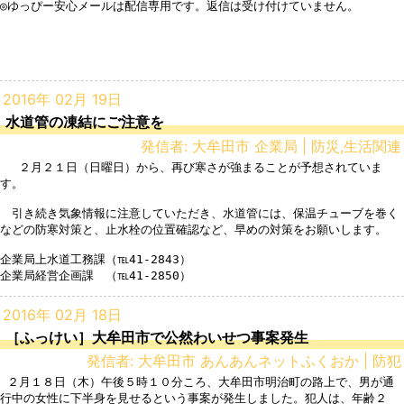
◎ゆっぴー安心メールは配信専用です。返信は受け付けていません。

2016年 02月 19日
水道管の凍結にご注意を
発信者: 大牟田市 企業局 | 防災,生活関連
 　２月２１日（日曜日）から、再び寒さが強まることが予想されていま
す。

　引き続き気象情報に注意していただき、水道管には、保温チューブを巻く
などの防寒対策と、止水栓の位置確認など、早めの対策をお願いします。

企業局上水道工務課（℡41-2843）

企業局経営企画課　（℡41-2850）
2016年 02月 18日
［ふっけい］大牟田市で公然わいせつ事案発生
発信者: 大牟田市 あんあんネットふくおか | 防犯
 ２月１８日（木）午後５時１０分ころ、大牟田市明治町の路上で、男が通
行中の女性に下半身を見せるという事案が発生しました。犯人は、年齢２