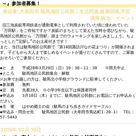
～』参加者募集！
発信者: 大牟田市 駛馬地区公民館 | 生活関連,健康関連,学習・
講座,観光・イベント
 旧三池炭鉱専用鉄道が通勤電車として利用されていた頃に使われていた
「万田駅」をご存知ですか？炭鉱のまちとして栄えた当時を偲びながら、駛
馬地区公民館から「万田駅」跡までのウォーキングを楽しみましょう。ちょ
っとした“宝探し”のお土産付きです！

また、当日は駛馬地区公民館で『第18回諏訪川なの花まつり』が開催されま
す。子どもから大人まで楽しめるイベントが盛りだくさんですので、ご家族
おそろいでご参加ください。

◆と　き　　平成28年3月20日（日）10：30～11：30　　※雨天中止

◆ところ　　駛馬地区公民館集合・解散　　

※お車でお越しの方は、駛馬北小学校グラウンドに駐車してください。

◆参加費　　無料

◆定　員　　先着20人　※小学3年生以下は保護者同伴

◆申込み　　3月10日（木）までに、駛馬地区公民館にお電話にてお申込みく
ださい。

◆主　催　　はやめ郷土の会（駛馬のまち歩きガイドサークル）

◆申込み・問合せ先　　駛馬地区公民館（大牟田市馬込町1-20-1）　TEL：
57-5443
2016年 02月 19日