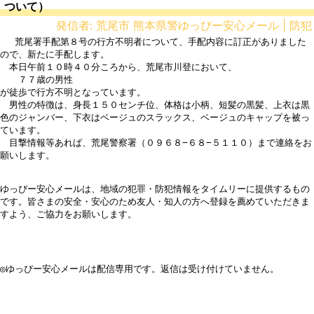
ついて）
発信者: 荒尾市 熊本県警ゆっぴー安心メール | 防犯
 　荒尾署手配第８号の行方不明者について、手配内容に訂正がありました
ので、新たに手配します。

　本日午前１０時４０分ころから、荒尾市川登において、

　　７７歳の男性

が徒歩で行方不明となっています。

　男性の特徴は、身長１５０センチ位、体格は小柄、短髪の黒髪、上衣は黒
色のジャンバー、下衣はベージュのスラックス、ベージュのキャップを被っ
ています。

　目撃情報等あれば、荒尾警察署（０９６８−６８−５１１０）まで連絡をお
願いします。

ゆっぴー安心メールは、地域の犯罪・防犯情報をタイムリーに提供するもの
です。皆さまの安全・安心のため友人・知人の方へ登録を薦めていただきま
すよう、ご協力をお願いします。

◎ゆっぴー安心メールは配信専用です。返信は受け付けていません。
