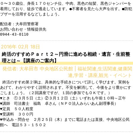
０〜３０歳位、身長１７０センチ位、中肉、黒色の短髪、黒色ジャンパーを
着用しており、徒歩で逃走しています。●不審者を見たら大声を出す。●防犯
ブザーを活用するなどしましょう。

配信者：大牟田警察署

お問い合わせ・情報提供先

2016年 02月 18日
終活のすすめＰａｒｔ２～円滑に進める相続・遺言・生前整
理とは～【講座のご案内】
発信者: 大牟田市 中央地区公民館 | 福祉関連,生活関連,健康関
連,学習・講座,観光・イベント
 終活のすすめ第２弾は、具体的な手続きについて詳しく学びます。実例を
あげて、わかりやすく説明されます。不安を解消して、今後をより豊かにす
ごしましょう。（２回講座ですが、１回の参加でもＯＫです。）

▼とき　①３月５日（土）②３月１２日（土）いずれも午前１０時～正午

▼講師　司法書士　福島　卓さん（ＮＰＯ法人みらいあん副理事長）

▼定員　５０人程度

▼受講料　３００円

▼申込み・問合せ　２月２５日（木）までに電話または直接、中央地区公民
館へ　電話５３－１５０２