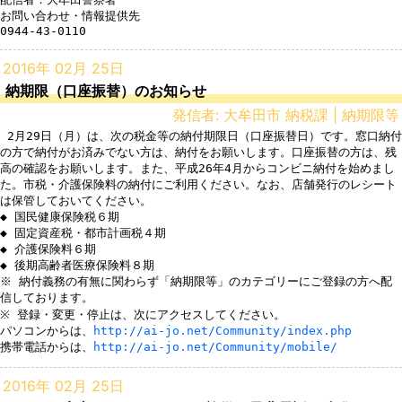
お問い合わせ・情報提供先

2016年 02月 25日
納期限（口座振替）のお知らせ
発信者: 大牟田市 納税課 | 納期限等
 2月29日（月）は、次の税金等の納付期限日（口座振替日）です。窓口納付
の方で納付がお済みでない方は、納付をお願いします。口座振替の方は、残
高の確認をお願いします。また、平成26年4月からコンビニ納付を始めまし
た。市税・介護保険料の納付にご利用ください。なお、店舗発行のレシート
は保管しておいてください。

◆ 国民健康保険税６期

◆ 固定資産税・都市計画税４期

◆ 介護保険料６期

◆ 後期高齢者医療保険料８期

※ 納付義務の有無に関わらず「納期限等」のカテゴリーにご登録の方へ配
信しております。

※ 登録・変更・停止は、次にアクセスしてください。

パソコンからは、
http://ai-jo.net/Community/index.php
携帯電話からは、
http://ai-jo.net/Community/mobile/
2016年 02月 25日