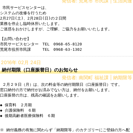
発信者: 荒尾市 市民課 | 生活関連
 市民サービスセンターは、

システムの改修を行うため

2月27日(土)、2月28日(日)の２日間

業務を停止し臨時休所いたします。

ご迷惑をおかけしますが、ご理解、ご協力をお願いいたします。

【お問い合わせ】

市民サービスセンター　TEL　0968-65-8120

荒尾市役所市民課　　　TEL　0968-63-1302
2016年 02月 24日
納付期限（口座振替日）のお知らせ
発信者: 南関町 福祉課 | 納期限等
 ２月２９日（月）は、次の料金等の納付期限日（口座振替日）です。

窓口納付の方で納付がお済みでない方は、納付をお願いします。

口座振替の方は、残高の確認をお願いします。

◆ 保育料　２月期

◆ 介護保険料　６期 

◆ 後期高齢者医療保険料　６期 

※ 納付義務の有無に関わらず「納期限等」のカテゴリーにご登録の方へ配