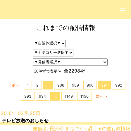
これまでの配信情報
全22984件
< 前へ
1
2
...
988
989
990
991
992
993
994
...
1149
1150
次へ >
2016年 02月 25日
テレビ放送のおしらせ
発信者: 長洲町 まちづくり課 | その他行政情報