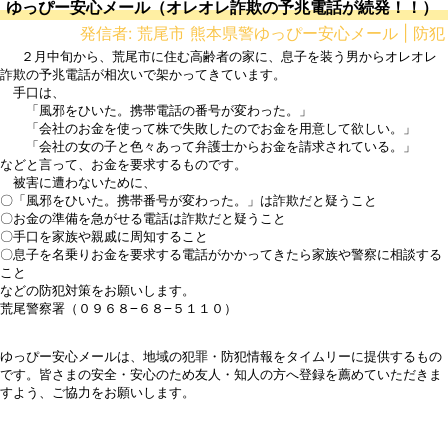
ゆっぴー安心メール（オレオレ詐欺の予兆電話が続発！！）
発信者: 荒尾市 熊本県警ゆっぴー安心メール | 防犯
 　２月中旬から、荒尾市に住む高齢者の家に、息子を装う男からオレオレ
詐欺の予兆電話が相次いで架かってきています。

　手口は、

　　「風邪をひいた。携帯電話の番号が変わった。」

　　「会社のお金を使って株で失敗したのでお金を用意して欲しい。」

　　「会社の女の子と色々あって弁護士からお金を請求されている。」

などと言って、お金を要求するものです。

　被害に遭わないために、

〇「風邪をひいた。携帯番号が変わった。」は詐欺だと疑うこと

〇お金の準備を急がせる電話は詐欺だと疑うこと

〇手口を家族や親戚に周知すること

〇息子を名乗りお金を要求する電話がかかってきたら家族や警察に相談する
こと

などの防犯対策をお願いします。

荒尾警察署（０９６８−６８−５１１０）

ゆっぴー安心メールは、地域の犯罪・防犯情報をタイムリーに提供するもの
です。皆さまの安全・安心のため友人・知人の方へ登録を薦めていただきま
すよう、ご協力をお願いします。
