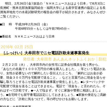
 　明日、2月26日(金)放送の「ＮＨＫニュースおはよう日本」で8月3日に
長洲町・熊本北部漁業協同組合・福岡大学による産学官連携の協定による長
洲海岸地先での水産試験研究の報告会の様子が紹介されます。みなさんぜひ
ご覧ください。

■日  時　平成28年2月26日（金）　

　　　   午前6時55分～もしくは午前7時45分～

■番組名　ＮＨＫニュースおはよう日本
2016年 02月 25日
［ふっけい］大牟田市でニセ電話詐欺未遂事案発生
発信者: 大牟田市 あんあんネットふくおか | 防犯
 ２月２２日（火）、大牟田市内の女性宅に証券会社職員を装う男から、
「あなたの名義で１０００万円分の株を購入しました。」等という電話があ
り、女性が必要ないので解約したい旨伝えたところ、「解約にはお金が必
要、現金３００万円を宅配便で送ること。」などと言葉巧みに現金を送らせ
騙し取ろうとするニセ電話詐欺未遂事案が発生しました。●レターパックや
宅配便で現金を送ることはできません。電話で「現金を」と言われたら、そ
れはすべて詐欺です。●一人で悩まず、すぐに家族や警察に相談しましょ
う。●在宅時でも留守番電話設定にしておきましょう。●家族や身近なご高齢
の方などに「詐欺に気をつけて」等の呼びかけをお願いします。

配信者：大牟田警察署
