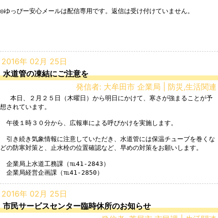
◎ゆっぴー安心メールは配信専用です。返信は受け付けていません。

2016年 02月 25日
水道管の凍結にご注意を
発信者: 大牟田市 企業局 | 防災,生活関連
 　本日、２月２５日（木曜日）から明日にかけて、寒さが強まることが予
想されています。

　午後１時３０分から、広報車による呼びかけを実施します。

　引き続き気象情報に注意していただき、水道管には保温チューブを巻くな
どの防寒対策と、止水栓の位置確認など、早めの対策をお願いします。

　企業局上水道工務課（℡41-2843）

　企業局経営企画課（℡41-2850）
2016年 02月 25日
市民サービスセンター臨時休所のお知らせ