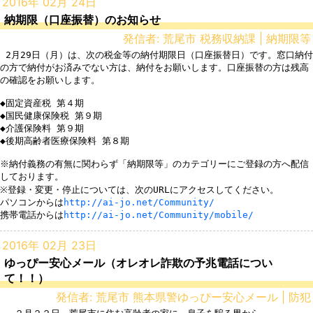
2016年 02月 24日
納期限（口座振替）のお知らせ
発信者: 荒尾市 税務収納課 | 納期限等
 2月29日（月）は、次の税金等の納付期限日（口座振替日）です。窓口納付
の方で納付がお済みでない方は、納付をお願いします。口座振替の方は残高
の確認をお願いします。

◆固定資産税 第４期

◆国民健康保険税 第９期

◆介護保険料 第９期

◆後期高齢者医療保険料 第８期

※納付義務の有無に関わらず「納期限等」のカテゴリーにご登録の方へ配信
しております。  

※登録・変更・停止については、次のURLにアクセスしてください。 

パソコンからは
http://ai-jo.net/Community/
携帯電話からは
http://ai-jo.net/Community/mobile/
2016年 02月 23日
ゆっぴー安心メール（オレオレ詐欺の予兆電話につい
て！！）
発信者: 荒尾市 熊本県警ゆっぴー安心メール | 防犯