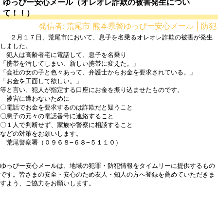
ゆっぴー安心メール（オレオレ詐欺の被害発生につい
て！！）
発信者: 荒尾市 熊本県警ゆっぴー安心メール | 防犯
 　２月１７日、荒尾市において、息子を名乗るオレオレ詐欺の被害が発生
しました。

　犯人は高齢者宅に電話して、息子を名乗り

「携帯を汚してしまい、新しい携帯に変えた。」

「会社の女の子と色々あって、弁護士からお金を要求されている。」

「お金を工面して欲しい。」

等と言い、犯人が指定する口座にお金を振り込ませたものです。

　被害に遭わないために

〇電話でお金を要求するのは詐欺だと疑うこと

〇息子の元々の電話番号に連絡すること

〇１人で判断せず、家族や警察に相談すること

などの対策をお願いします。

　荒尾警察署（０９６８−６８−５１１０）

ゆっぴー安心メールは、地域の犯罪・防犯情報をタイムリーに提供するもの
です。皆さまの安全・安心のため友人・知人の方へ登録を薦めていただきま
すよう、ご協力をお願いします。
