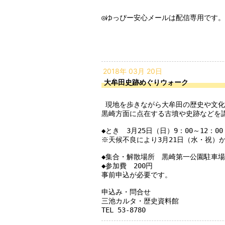
◎ゆっぴー安心メールは配信専用です。
2018年 03月 20日
大牟田史跡めぐりウォーク
 現地を歩きながら大牟田の歴史や文化財に親しもう！

黒崎方面に点在する古墳や史跡などを講
◆とき　3月25日（日）9：00～12：00
※天候不良により3月21日（水・祝）
◆集合・解散場所　黒崎第一公園駐車場

◆参加費　200円

事前申込が必要です。

申込み・問合せ

三池カルタ・歴史資料館

TEL 53-8780