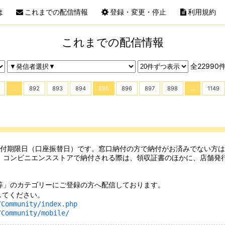
は
これまでの配信情報
登録・変更・停止
利用規約
これまでの配信情報
全22990
...
892
893
894
895
896
897
898
...
1149
、コンビニエンスストアで納付される際は、領収証書のほかに、店舗発
」のカテゴリーにご登録の方へ配信しております。

てください。

/Community/index.php
/Community/mobile/