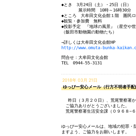
◆とき　3月24日（土）・25日（日）

　　　　展示時間　10時～16時30分

◆ところ　大牟田文化会館１階　圏民ロ
◆観覧・参加費　無料

◆投影予定　『地球の風景』（星空や世
（飯田市動物園の動物たち）

http://www.omuta-bunka-kaikan.
問合せ：大牟田文化会館

TEL　0944-55-3131

2018年 03月 21日
ゆっぴー安心メール（行方不明者手配
 　昨日（３月２０日）、荒尾警察署から行方不明者として手配していた７１歳の男性については、無事発見されました。

　ご協力ありがとうございました。

　荒尾警察署生活安全課（０９６８−６
ゆっぴー安心メールは、地域の犯罪・
ますよう、ご協力をお願いします。
