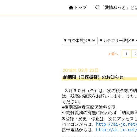
トップ
「愛情ねっと」と
< 前へ
1
2
2018年 03月 23日
納期限（口座振替）のお知らせ
 ３月３０日（金）は、次の税金等の納付期限日（口座振替日）です。窓口納付の方で納付がお済みでない方は、納付をお願いします。口座振替の方
は、残高の確認をお願いします。また
ください。

◆後期高齢者医療保険料９期

※納付義務の有無に関わらず「納期限等
※登録・変更・停止は、次にアクセスし
パソコンからは、
http://ai-jo.net
携帯電話からは、
http://ai-jo.net