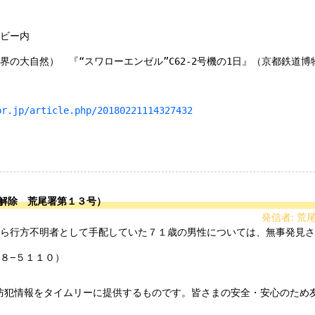
ビー内

界の大自然）　『“スワローエンゼル”C62-2号機の1日』（京都鉄道
or.jp/article.php/20180221114327432
解除 荒尾署第１３号）
発信者: 荒
８−５１１０）

防犯情報をタイムリーに提供するものです。皆さまの安全・安心のため