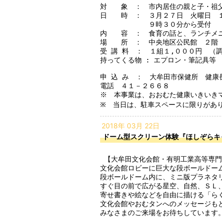
対　　象　：　市内居住の親と子・祖父
日　　時　：　３月２７日　火曜日　１
　　　　　　　９時３０分から受付

内　　容　：　食育の話と、ランチメニ
場　　所　：　中央地区公民館　２階　
受 講 料　：　１組１,０００円　（
持ってくる物 : エプロン・筆記具等

申 込 み　：　大牟田市保健所　健康
電話　４１－２６６８

※　本事業は、おおむた健康いきいきマ
※　当日は、駐車スペースに限りがあ
2018年 03月 22日
ドーム型スクリーン体験『ほしぞらキ
 【大牟田文化会館・有明工業高等専門学校 合同イベント】

文化会館ロビーに巨大な段ボールドーム
段ボールドーム内に、ミニ版プラネタリ
すぐ目の前で広がる星空、自然、ＳＬ、
寄せ書きや絵などを自由に描ける「らく
文化会館やおむタンへのメッセージもど
みなさまのご来場をお待ちしています。