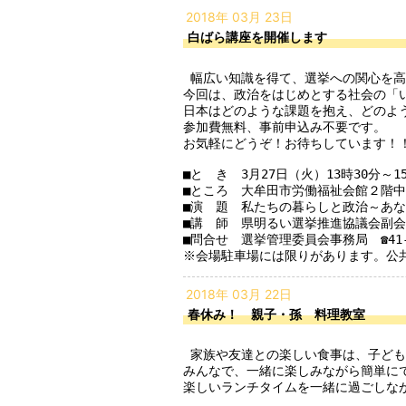
2018年 03月 23日
白ばら講座を開催します
 幅広い知識を得て、選挙への関心を高めていただくため開催している講座です。

今回は、政治をはじめとする社会の「い
日本はどのような課題を抱え、どのよ
参加費無料、事前申込み不要です。

お気軽にどうぞ！お待ちしています！！
■と　き　3月27日（火）13時30分～15
■ところ　大牟田市労働福祉会館２階中
■演　題　私たちの暮らしと政治～あな
■講　師　県明るい選挙推進協議会副会
■問合せ　選挙管理委員会事務局　☎41-2
※会場駐車場には限りがあります。公
2018年 03月 22日
春休み！ 親子・孫 料理教室
 家族や友達との楽しい食事は、子どもの豊かな心をはぐくみ、食べ物の消化吸収を高めます。

みんなで、一緒に楽しみながら簡単にで
楽しいランチタイムを一緒に過ごしなが