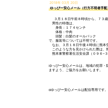
2018年 03月 20日
ゆっぴー安心メール（行方不明者手配
 　３月１８日午前８時頃から、７３歳の男性が熊本市中央区湖東１丁目の自宅から徒歩で外出したまま行方不明となっています。

　男性の特徴は、

　　身長：１７４センチ

　　体格：中肉

　　頭髪：白髪のオールバック

で、服装等については不明です。

　なお、３月１８日午後４時頃に熊本空
　このような方を見かけられた際は、熊
　熊本東警察署生活安全課（０９６−３
ゆっぴー安心メールは、地域の犯罪・
ますよう、ご協力をお願いします。

◎ゆっぴー安心メールは配信専用です。