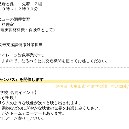
母と孫　　先着１２組

０時～１２時３０分

ューの調理実習

料理室

調理実習材料費・保険料として）

長寿支援課健康対策担当　　

イレージ対象事業です。

りますので、なるべく公共交通機関を使ってお越しください。
ャンバス』を開催します
発信者: 大牟田市 生涯学習課 | 生活関
が出現！

ウムのような映像が次々と映し出されます。

動物などのにぎやかな映像の世界をお楽しみください。

がきドーム」コーナーもあります。

しどしお寄せください。


