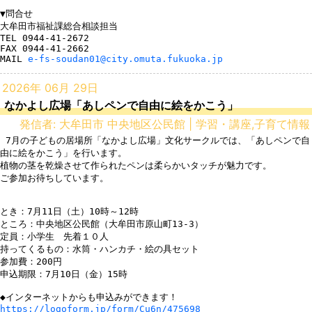
▼問合せ

大牟田市福祉課総合相談担当

TEL 0944-41-2672

FAX 0944-41-2662

MAIL 
e-fs-soudan01@city.omuta.fukuoka.jp
2026年 06月 29日
なかよし広場「あしペンで自由に絵をかこう」
発信者: 大牟田市 中央地区公民館 | 学習・講座,子育て情報
 7月の子どもの居場所「なかよし広場」文化サークルでは、「あしペンで自
由に絵をかこう」を行います。

植物の茎を乾燥させて作られたペンは柔らかいタッチが魅力です。

ご参加お待ちしています。

とき：7月11日（土）10時～12時

ところ：中央地区公民館（大牟田市原山町13-3）

定員：小学生　先着１０人

持ってくるもの：水筒・ハンカチ・絵の具セット

参加費：200円　

申込期限：7月10日（金）15時

https://logoform.jp/form/Cu6n/475698