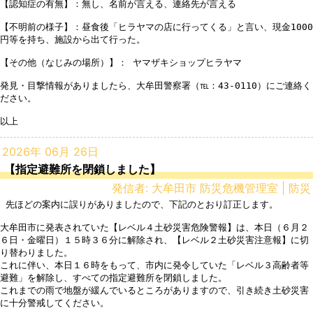
【認知症の有無】：無し、名前が言える、連絡先が言える

【不明前の様子】：昼食後「ヒラヤマの店に行ってくる」と言い、現金1000
円等を持ち、施設から出て行った。

【その他（なじみの場所）】： ヤマザキショップヒラヤマ

発見・目撃情報がありましたら、大牟田警察署（℡：43-0110）にご連絡く
ださい。

以上
2026年 06月 26日
【指定避難所を閉鎖しました】
発信者: 大牟田市 防災危機管理室 | 防災
 先ほどの案内に誤りがありましたので、下記のとおり訂正します。

大牟田市に発表されていた【レベル４土砂災害危険警報】は、本日（６月２
６日・金曜日）１５時３６分に解除され、【レベル２土砂災害注意報】に切
り替わりました。

これに伴い、本日１６時をもって、市内に発令していた「レベル３高齢者等
避難」を解除し、すべての指定避難所を閉鎖しました。

これまでの雨で地盤が緩んでいるところがありますので、引き続き土砂災害