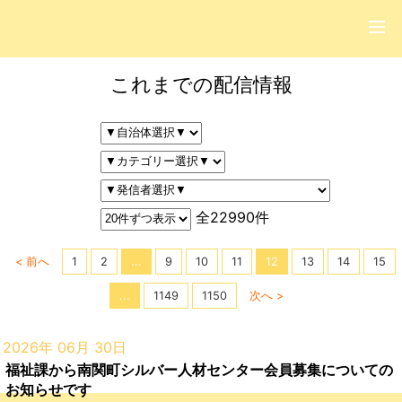
これまでの配信情報
全22990件
< 前へ
1
2
...
9
10
11
12
13
14
15
...
1149
1150
次へ >
2026年 06月 30日
福祉課から南関町シルバー人材センター会員募集についての
お知らせです