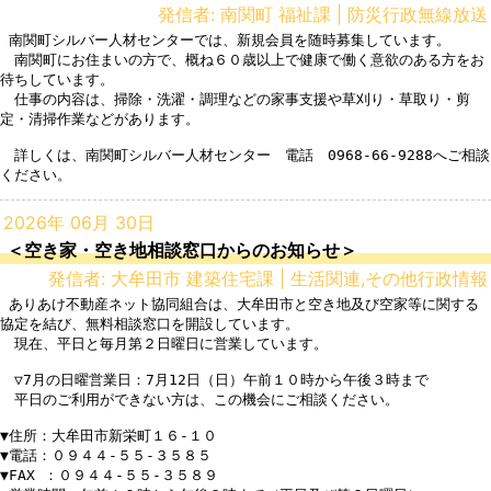
発信者: 南関町 福祉課 | 防災行政無線放送
 南関町シルバー人材センターでは、新規会員を随時募集しています。

　南関町にお住まいの方で、概ね６０歳以上で健康で働く意欲のある方をお
待ちしています。

　仕事の内容は、掃除・洗濯・調理などの家事支援や草刈り・草取り・剪
定・清掃作業などがあります。

　詳しくは、南関町シルバー人材センター　電話　0968-66-9288へご相談
ください。
2026年 06月 30日
＜空き家・空き地相談窓口からのお知らせ＞
発信者: 大牟田市 建築住宅課 | 生活関連,その他行政情報
 ありあけ不動産ネット協同組合は、大牟田市と空き地及び空家等に関する
協定を結び、無料相談窓口を開設しています。

　現在、平日と毎月第２日曜日に営業しています。

　▽7月の日曜営業日：7月12日（日）午前１０時から午後３時まで

　平日のご利用ができない方は、この機会にご相談ください。

▼住所：大牟田市新栄町１６-１０

▼電話：０９４４-５５-３５８５

▼FAX ：０９４４-５５-３５８９
