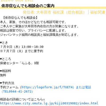
依存症なんでも相談会のご案内
発信者: 大牟田市 福祉課（総合相談） | 福祉関連
 【依存症なんでも相談会】

本人、家族、そのほかどなたでも相談可能です。

ご本人やご家族が大牟田市内在住の方が対象になります。

相談は個室で行い、プライバシーに配慮します。

ジャパンマック福岡の相談員と福祉課職員が対応します。　

▼とき

７月９日（木）13:00～18:30　

※７月７日（火）までに要予約

▼ところ

保健センター「らふる」3階

▼相談料

無料

▼予約方法

予約フォーム（
https://logoform.jp/f/TUET4）または電話
（TEL0944-41-2672）
https://www.city.omuta.lg.jp/kiji00319082/index.html