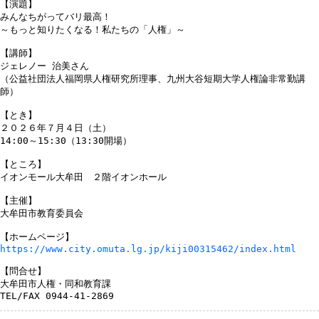
【演題】

みんなちがってバリ最高！

～もっと知りたくなる！私たちの「人権」～

【講師】

ジェレノー 治美さん

（公益社団法人福岡県人権研究所理事、九州大谷短期大学人権論非常勤講
師）

【とき】

２０２６年７月４日（土）

14:00～15:30（13:30開場）

【ところ】

イオンモール大牟田　２階イオンホール

【主催】

大牟田市教育委員会

https://www.city.omuta.lg.jp/kiji00315462/index.html
【問合せ】

大牟田市人権・同和教育課

TEL/FAX 0944-41-2869