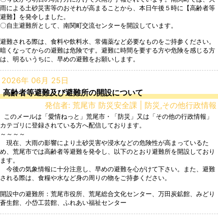
雨による土砂災害等のおそれが高まることから、本日午後５時に【高齢者等
避難】を発令しました。

〇自主避難所として、南関町交流センターを開設しています。

避難される際は、食料や飲料水、常備薬など必要なものをご持参ください。

暗くなってからの避難は危険です。避難に時間を要する方や危険を感じる方
2026年 06月 25日
高齢者等避難及び避難所の開設について
発信者: 荒尾市 防災安全課 | 防災,その他行政情報
 このメールは「愛情ねっと」荒尾市・「防災」又は「その他の行政情報」
カテゴリに登録されている方へ配信しております。

～～～～

　現在、大雨の影響により土砂災害や浸水などの危険性が高まっているた
め、荒尾市では高齢者等避難を発令し、以下のとおり避難所を開設しており
ます。

　今後の気象情報に十分注意し、早めの避難を心がけて下さい。また、避難
される際は、食糧や水など身の周りの物をご持参ください。

開設中の避難所：荒尾市役所、荒尾総合文化センター、万田炭鉱館、みどり