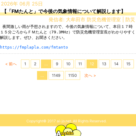
2026年 06月 25日
【「FMたんと」で今後の気象情報について解説します】
発信者: 大牟田市 防災危機管理室 | 防災
 夜間激しい雨が予想されますので、今後の気象情報について、本日１７時
１５分ごろからＦＭたんと（79.3MHz）で防災危機管理室長がわかりやすく
解説します。ぜひ、お聞きください。

https://fmplapla.com/fmtanto
< 前へ
1
2
...
9
10
11
12
13
14
15
...
1149
1150
次へ >
Copyright© 2017 ai-jo.net. All Rights Reserved.