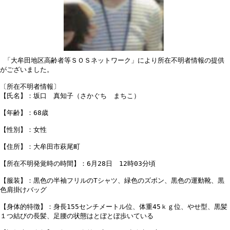
 「大牟田地区高齢者等ＳＯＳネットワーク」により所在不明者情報の提供
がございました。

〔所在不明者情報〕

【氏名】：坂口　真知子（さかぐち　まちこ）

【年齢】：68歳

【性別】：女性

【住所】：大牟田市萩尾町

【所在不明発覚時の時間】：6月28日　12時03分頃

【服装】：黒色の半袖フリルのTシャツ、緑色のズボン、黒色の運動靴、黒
色肩掛けバッグ

【身体的特徴】：身長155センチメートル位、体重45ｋｇ位、やせ型、黒髪
１つ結びの長髪、足腰の状態はとぼとぼ歩いている
