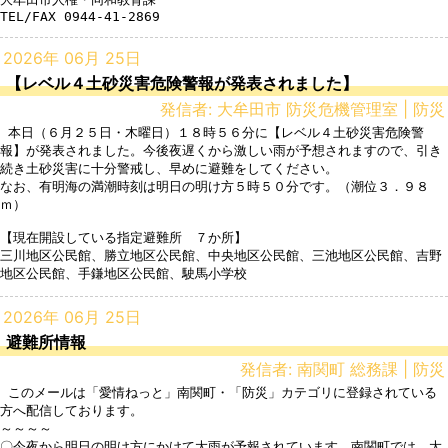
TEL/FAX 0944-41-2869
2026年 06月 25日
【レベル４土砂災害危険警報が発表されました】
発信者: 大牟田市 防災危機管理室 | 防災
 本日（６月２５日・木曜日）１８時５６分に【レベル４土砂災害危険警
報】が発表されました。今後夜遅くから激しい雨が予想されますので、引き
続き土砂災害に十分警戒し、早めに避難をしてください。

なお、有明海の満潮時刻は明日の明け方５時５０分です。（潮位３．９８
ｍ）

【現在開設している指定避難所　７か所】

三川地区公民館、勝立地区公民館、中央地区公民館、三池地区公民館、吉野
2026年 06月 25日
避難所情報
発信者: 南関町 総務課 | 防災
 このメールは「愛情ねっと」南関町・「防災」カテゴリに登録されている
方へ配信しております。

～～～～

〇今夜から明日の明け方にかけて大雨が予報されています。南関町では、大