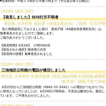
▼営業時間：午前１０時から午後３時まで（平日及び第２日曜日）
2026年 06月 29日
【発見しました】SOS行方不明者
発信者: 大牟田市 福祉課（地域支援担当） | 徘徊・行方不明
 先に情報提供しておりました坂口　真知子様（68歳女性萩尾町在住）は、
無事発見されましたのでご連絡します。

ご協力ありがとうございました。

【発見時間】6月29日　17時50分頃

【発見された場所】熊本県八代市　

【発見時の状態】無事発見されました
2026年 06月 29日
三池地区公民館の電話が復旧しました
発信者: 大牟田市 生涯学習課 | 防災,福祉関連,生活関連,健康関
連,学習・講座,子育て情報
 6月25日から三池地区公民館（0944-53-8343）への電話がつながりづら
い状況となっていましたが、6月29日17時現在、不具合は解消され、復旧し
ています。ご不便をおかけしました。
2026年 06月 29日