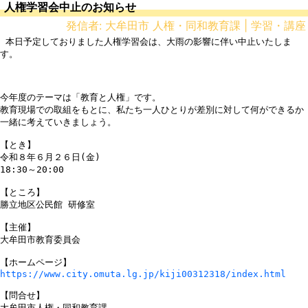
人権学習会中止のお知らせ
発信者: 大牟田市 人権・同和教育課 | 学習・講座
 本日予定しておりました人権学習会は、大雨の影響に伴い中止いたしま
す。

今年度のテーマは「教育と人権」です。

教育現場での取組をもとに、私たち一人ひとりが差別に対して何ができるか
一緒に考えていきましょう。

【とき】

令和８年６月２６日(金)

18:30～20:00

【ところ】

勝立地区公民館 研修室

【主催】

大牟田市教育委員会

https://www.city.omuta.lg.jp/kiji00312318/index.html
【問合せ】

大牟田市人権・同和教育課
