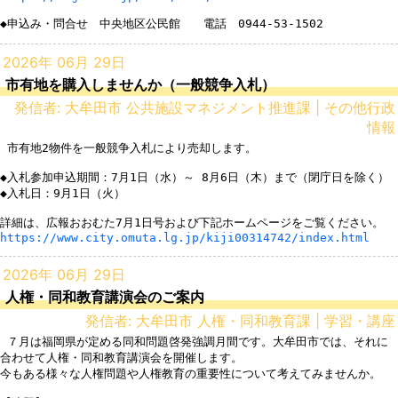
◆申込み・問合せ　中央地区公民館　　電話　0944-53-1502
2026年 06月 29日
市有地を購入しませんか（一般競争入札）
発信者: 大牟田市 公共施設マネジメント推進課 | その他行政
情報
 市有地2物件を一般競争入札により売却します。

◆入札参加申込期間：7月1日（水）～ 8月6日（木）まで（閉庁日を除く）

◆入札日：9月1日（火）

https://www.city.omuta.lg.jp/kiji00314742/index.html
2026年 06月 29日
人権・同和教育講演会のご案内
発信者: 大牟田市 人権・同和教育課 | 学習・講座
 ７月は福岡県が定める同和問題啓発強調月間です。大牟田市では、それに
合わせて人権・同和教育講演会を開催します。

今もある様々な人権問題や人権教育の重要性について考えてみませんか。
