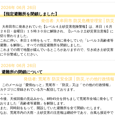
2026年 06月 26日
【指定避難所を閉鎖しました】
発信者: 大牟田市 防災危機管理室 | 防災
 大牟田市に発表されていた【レベル４土砂災害危険警報】は、本日（６月
２６日・金曜日）１５時３０分に解除され、【レベル２土砂災害注意報】に
切り替わりました。

これに伴い、本日１６時をもって、市内に発令していた「レベル３高齢者等
避難」を解除し、すべての指定避難所を閉鎖しました。

これまでの雨で地盤が緩んでいるところがありますので、引き続き土砂災害
2026年 06月 26日
避難所の閉鎖について
発信者: 荒尾市 防災安全課 | 防災,その他行政情報
 このメールは「愛情ねっと」荒尾市・「防災」又は「その他の行政情報」
カテゴリに登録されている方へ配信しております。

～～～～

今後、天候回復の見込みから、8時45分を持ちまして荒尾市全域に発令して
おりました「高齢者等避難」を解除します。

また、同時刻をもって、開設していた避難所を全て閉鎖いたします。

なお、荒尾市内の大雨・土砂災害の注意報は継続中であり、台風も接近中で