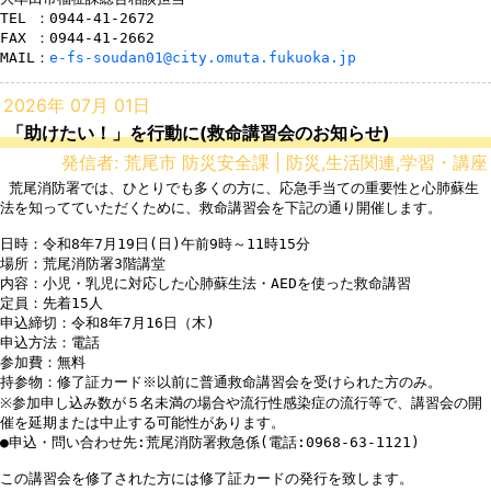
TEL ：0944-41-2672

FAX ：0944-41-2662

MAIL：
e-fs-soudan01@city.omuta.fukuoka.jp
2026年 07月 01日
「助けたい！」を行動に(救命講習会のお知らせ)
発信者: 荒尾市 防災安全課 | 防災,生活関連,学習・講座
 荒尾消防署では、ひとりでも多くの方に、応急手当ての重要性と心肺蘇生
法を知ってていただくために、救命講習会を下記の通り開催します。

日時：令和8年7月19日(日)午前9時～11時15分

場所：荒尾消防署3階講堂

内容：小児・乳児に対応した心肺蘇生法・AEDを使った救命講習

定員：先着15人

申込締切：令和8年7月16日（木)

申込方法：電話

参加費：無料

持参物：修了証カード※以前に普通救命講習会を受けられた方のみ。

※参加申し込み数が５名未満の場合や流行性感染症の流行等で、講習会の開
催を延期または中止する可能性があります。

●申込・問い合わせ先:荒尾消防署救急係(電話:0968-63-1121) 

この講習会を修了された方には修了証カードの発行を致します。
