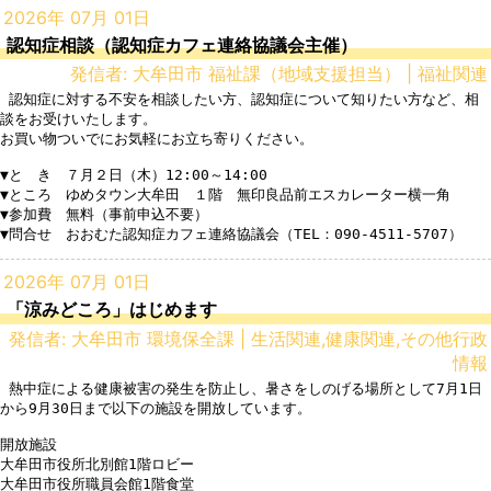
2026年 07月 01日
認知症相談（認知症カフェ連絡協議会主催）
発信者: 大牟田市 福祉課（地域支援担当） | 福祉関連
 認知症に対する不安を相談したい方、認知症について知りたい方など、相
談をお受けいたします。

お買い物ついでにお気軽にお立ち寄りください。

▼と　き　７月２日（木）12:00～14:00

▼ところ　ゆめタウン大牟田　１階　無印良品前エスカレーター横一角

▼参加費　無料（事前申込不要）

▼問合せ　おおむた認知症カフェ連絡協議会（TEL：090-4511-5707）
2026年 07月 01日
「涼みどころ」はじめます
発信者: 大牟田市 環境保全課 | 生活関連,健康関連,その他行政
情報
 熱中症による健康被害の発生を防止し、暑さをしのげる場所として7月1日
から9月30日まで以下の施設を開放しています。

開放施設

大牟田市役所北別館1階ロビー

大牟田市役所職員会館1階食堂
