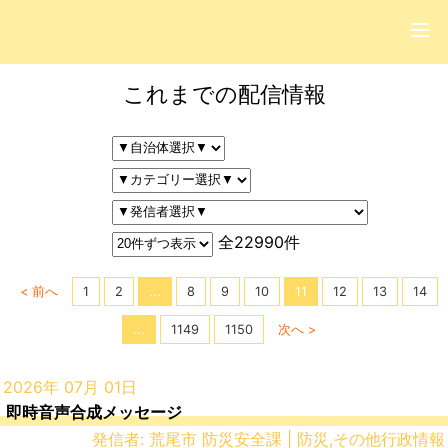
これまでの配信情報
全22990件
< 前へ
1
2
...
8
9
10
11
12
13
14
...
1149
1150
次へ >
2026年 07月 01日
即時音声合成メッセージ
発信者: 荒尾市 防災安全課 | 防災,その他行政情報