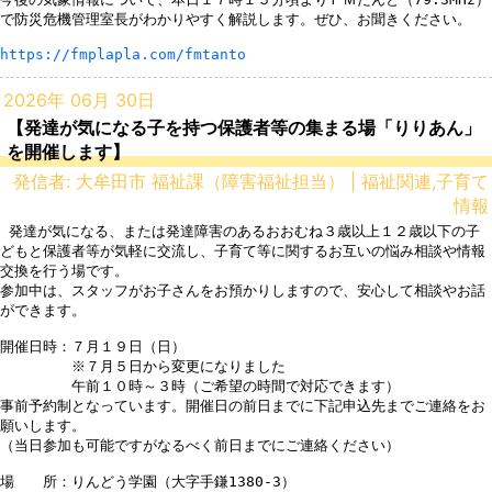
で防災危機管理室長がわかりやすく解説します。ぜひ、お聞きください。

https://fmplapla.com/fmtanto
2026年 06月 30日
【発達が気になる子を持つ保護者等の集まる場「りりあん」
を開催します】
発信者: 大牟田市 福祉課（障害福祉担当） | 福祉関連,子育て
情報
 発達が気になる、または発達障害のあるおおむね３歳以上１２歳以下の子
どもと保護者等が気軽に交流し、子育て等に関するお互いの悩み相談や情報
交換を行う場です。

参加中は、スタッフがお子さんをお預かりしますので、安心して相談やお話
ができます。

開催日時：７月１９日（日）

　　　　　※７月５日から変更になりました

　　　　　午前１０時～３時（ご希望の時間で対応できます）

事前予約制となっています。開催日の前日までに下記申込先までご連絡をお
願いします。

（当日参加も可能ですがなるべく前日までにご連絡ください）

場　　所：りんどう学園（大字手鎌1380-3）
