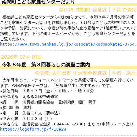
南関町こども家庭センターだより
発信者: 南関町 福祉課 | 子育て情報
 福祉課こども家庭センターからのお知らせです。令和８年７月号の南関町
こども家庭センターだよりを作成しました。７月号はこどもの熱中症のリス
クや予防・対策について、水遊び時の事故防止や産後ケア(通所型)について
掲載しています。下記の町ホームページから、こども家庭センターだよりを
https://www.town.nankan.lg.jp/kosodate/kodomokatei/3754.
2026年 07月 01日
令和８年度 第３回暮らしの講座ご案内
発信者: 大牟田市 生活安全推進課 | 学習・講座
 大牟田市では、レディースネットワークと共催で暮らしの講座を行ってい
ます。今回の講座テーマは、「発酵食品生活のすすめ☆」です。

★開催日時　７月１７日（金）１０時～１１時３０分

★開催場所　えるる２階中研修室

★講　　師　消費者力開発協会　登録講師　樋口 明子

★参 加 費　無料

★定　　員　先着３０人（要申込）

★申込期限　７月１３日（月）

https://logoform.jp/f/I8e2W