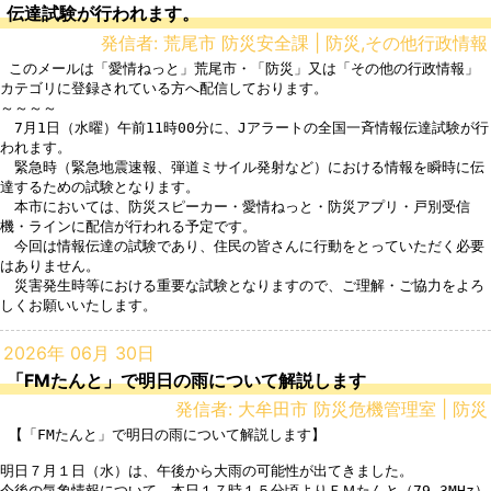
伝達試験が行われます。
発信者: 荒尾市 防災安全課 | 防災,その他行政情報
 このメールは「愛情ねっと」荒尾市・「防災」又は「その他の行政情報」
カテゴリに登録されている方へ配信しております。

～～～～

　7月1日（水曜）午前11時00分に、Jアラートの全国一斉情報伝達試験が行
われます。

　緊急時（緊急地震速報、弾道ミサイル発射など）における情報を瞬時に伝
達するための試験となります。

　本市においては、防災スピーカー・愛情ねっと・防災アプリ・戸別受信
機・ラインに配信が行われる予定です。

　今回は情報伝達の試験であり、住民の皆さんに行動をとっていただく必要
はありません。

　災害発生時等における重要な試験となりますので、ご理解・ご協力をよろ
2026年 06月 30日
「FMたんと」で明日の雨について解説します
発信者: 大牟田市 防災危機管理室 | 防災
 【「FMたんと」で明日の雨について解説します】

明日７月１日（水）は、午後から大雨の可能性が出てきました。

今後の気象情報について、本日１７時１５分頃よりＦＭたんと（79.3MHz）