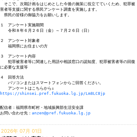
　そこで、次期計画をはじめとした今後の施策に役立てていくため、犯罪被
害者等支援に関する県民アンケート調査を実施します。

　県民の皆様の御協力をお願いします。

１　アンケート実施期間

　　令和８年６月２６日（金）～７月２６日（日）

２　アンケート対象者

　　福岡県にお住まいの方

３　アンケート内容

　　犯罪被害者等に関連した用語や相談窓口の認知度、犯罪被害者等の回復
に必要な支援等

４　回答方法

　　パソコンまたはスマートフォンからご回答ください。

https://shinsei.pref.fukuoka.lg.jp/Lm8LC8jp
配信者：福岡県市町村・地域振興部生活安全課

お問い合わせ先：
anzen@pref.fukuoka.lg.jp
2026年 07月 01日