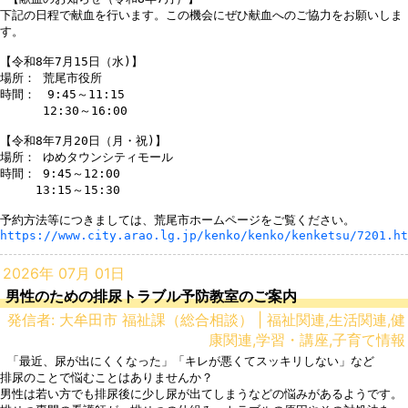
下記の日程で献血を行います。この機会にぜひ献血へのご協力をお願いしま
す。

【令和8年7月15日（水)】

場所： 荒尾市役所

時間：　9:45～11:15

　　　 12:30～16:00

【令和8年7月20日（月・祝)】

場所： ゆめタウンシティモール

時間： 9:45～12:00

　　　13:15～15:30

https://www.city.arao.lg.jp/kenko/kenko/kenketsu/7201.ht
2026年 07月 01日
男性のための排尿トラブル予防教室のご案内
発信者: 大牟田市 福祉課（総合相談） | 福祉関連,生活関連,健
康関連,学習・講座,子育て情報
 「最近、尿が出にくくなった」「キレが悪くてスッキリしない」など

排尿のことで悩むことはありませんか？

男性は若い方でも排尿後に少し尿が出てしまうなどの悩みがあるようです。
