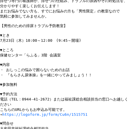
排せつ専門の看護師が、排せつの仕組み、トラブルの原因やその対処法を、
分かりやすく楽しくお伝えします！

まだお悩みでない方も、すでにお悩みの方も「男性限定」の教室なので

気軽に参加してみませんか。

【男性のための排尿トラブル予防教室】

▼とき

7月23日（木）10:00～12:00　(9:45～開場)

▼ところ

保健センター「らふる」3階 会議室　

▼内容

・ おしっこの悩みで困らないためのお話 　　　　　　　　　　　　　　　

・ 『もらさん尿体操』を一緒にやってみましょう！！

▼参加無料

▼予約方法

電話（TEL：0944-41-2672）または福祉課総合相談担当の窓口へお越しく
ださい

こちらのURLからもお申込み可能です。
→
https://logoform.jp/form/Cu6n/1515751
▼問合せ

大牟田市福祉課総合相談担当
