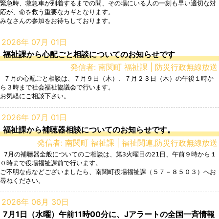
緊急時、救急車が到着するまでの間、その場にいる人の一刻も早い適切な対
応が、命を救う重要なカギとなります。

みなさんの参加をお待ちしております。
2026年 07月 01日
福祉課から心配ごと相談についてのお知らせです
発信者: 南関町 福祉課 | 防災行政無線放送
 ７月の心配ごと相談は、７月９日（木）、７月２３日（木）の午後１時か
ら３時まで社会福祉協議会で行います。

お気軽にご相談下さい。
2026年 07月 01日
福祉課から補聴器相談についてのお知らせです。
発信者: 南関町 福祉課 | 福祉関連,防災行政無線放送
 7月の補聴器全般についてのご相談は、第3火曜日の21日、午前９時から１
０時まで役場福祉課前で行います。

ご不明な点などございましたら、南関町役場福祉課（５７－８５０３）へお
尋ねください。
2026年 06月 30日
7月1日（水曜）午前11時00分に、Jアラートの全国一斉情報