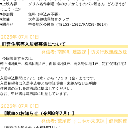
▼上映内容　　　グリム名作劇場 命の水／からすのパン屋さん どろぼうが
っこう ほか

▼参加費　　　　無料（申込み不要）

▼主催　　　　　大牟田視聴覚教育クラブ

▼問合せ　　　　中央地区公民館（TEL53-1502/FAX59-0614）
2026年 07月 01日
町営住宅等入居者募集について
発信者: 南関町 建設課 | 防災行政無線放送
 今回募集するのは、

樽々団地6戸、松風団地4戸、向原団地3戸、高久野団地1戸、定住促進住宅2
戸です。

入居申込期間は７/１（水）から７/１０（金）までです。

入居希望者は入居申込書と所得証明書・未納がない証明書

住民票の写しを建設課に提出してください。

なお、申込書は建設課に用意しています。
2026年 07月 01日
【献血のお知らせ（令和8年7月）】
発信者: 荒尾市 すこやか未来課 | 健康関連
 【献血のお知らせ（令和8年7月）】
