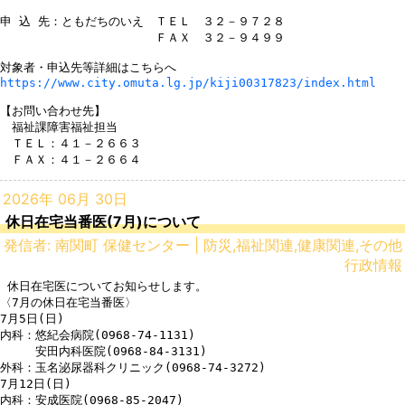
申 込 先：ともだちのいえ　ＴＥＬ　３２－９７２８

　　　　　　　　　　　  　ＦＡＸ　３２－９４９９

https://www.city.omuta.lg.jp/kiji00317823/index.html
【お問い合わせ先】

　福祉課障害福祉担当

　ＴＥＬ：４１－２６６３

　ＦＡＸ：４１－２６６４
2026年 06月 30日
休日在宅当番医(7月)について
発信者: 南関町 保健センター | 防災,福祉関連,健康関連,その他
行政情報
 休日在宅医についてお知らせします。

〈7月の休日在宅当番医〉

7月5日(日)

内科：悠紀会病院(0968-74-1131)

　　　安田内科医院(0968-84-3131)

外科：玉名泌尿器科クリニック(0968-74-3272)

7月12日(日)

内科：安成医院(0968-85-2047)
