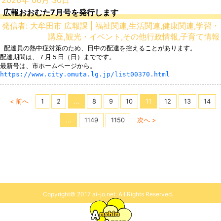
2026年 06月 30日
広報おおむた7月号を発行します
発信者: 大牟田市 広報課 | 福祉関連,生活関連,健康関連,学習・
講座,観光・イベント,その他行政情報,子育て情報
 配達員の熱中症対策のため、日中の配達を控えることがあります。

配達期間は、７月５日（日）までです。

https://www.city.omuta.lg.jp/list00370.html
< 前へ
1
2
...
8
9
10
11
12
13
14
...
1149
1150
次へ >
Copyright© 2017 ai-jo.net. All Rights Reserved.