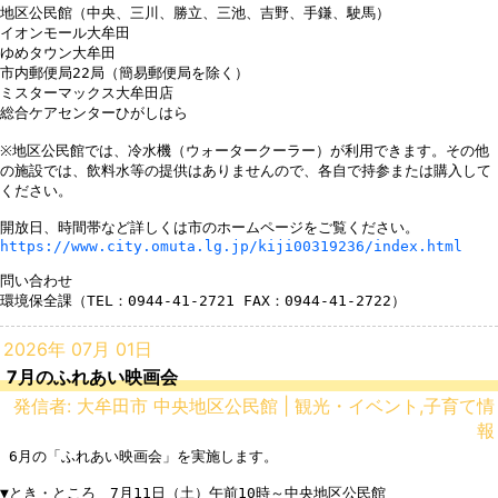
地区公民館（中央、三川、勝立、三池、吉野、手鎌、駛馬）

イオンモール大牟田

ゆめタウン大牟田

市内郵便局22局（簡易郵便局を除く）

ミスターマックス大牟田店

総合ケアセンターひがしはら

※地区公民館では、冷水機（ウォータークーラー）が利用できます。その他
の施設では、飲料水等の提供はありませんので、各自で持参または購入して
ください。

https://www.city.omuta.lg.jp/kiji00319236/index.html
問い合わせ

環境保全課（TEL：0944-41-2721 FAX：0944-41-2722）
2026年 07月 01日
7月のふれあい映画会
発信者: 大牟田市 中央地区公民館 | 観光・イベント,子育て情
報
 6月の「ふれあい映画会」を実施します。

▼とき・ところ　7月11日（土）午前10時～中央地区公民館　　　　　　
