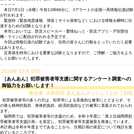
～～～～

　本日7月1日（水曜）午前11時00分に、Jアラートの全国一斉情報伝達試験
が行われます。

　緊急時（緊急地震速報、弾道ミサイル発射など）における情報を瞬時に伝
達するための試験となります。

　本市においては、防災スピーカー・愛情ねっと・防災アプリ・戸別受信
機・ラインに配信が行われる予定です。

　今回は情報伝達の試験であり、住民の皆さんに行動をとっていただく必要
はありません。

　災害発生時等における重要な試験となりますので、ご理解・ご協力をよろ
2026年 07月 01日
［あんあん］犯罪被害者等支援に関するアンケート調査への
御協力をお願いします！
発信者: 大牟田市 あんあんネットふくおか | 防犯
 犯罪被害者等の多くの方は、犯罪等による直接的な被害にとどまらず、そ
の後も精神的負担、身体的負担、経済的負担などの被害に直面されておられ
ます。

　福岡県では、犯罪被害者等の支援のため、令和３年度に「第２次福岡県犯
罪被害者等支援計画」を策定し、犯罪被害者等支援施策を推進しています。
本計画は令和８年度までであることから、次期計画の策定について検討を進
めているところです。
